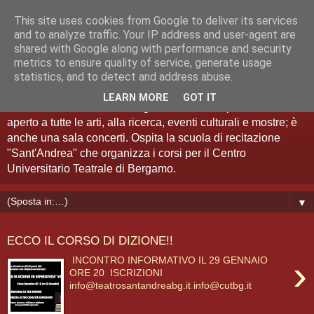
This site uses cookies from Google to deliver its services
Teatro Sant'Andrea Bergamo
and to analyze traffic. Your IP address and user-agent are
shared with Google along with performance and security
metrics to ensure quality of service, generate usage
Spazio Artistico
statistics, and to detect and address abuse.
LEARN MORE
GOT IT
Il Teatro Sant'Andrea di Bergamo è anche "spazio artistico":
aperto a tutte le arti, alla ricerca, eventi culturali e mostre; è
anche una sala concerti. Ospita la scuola di recitazione
"Sant'Andrea" che organizza i corsi per il Centro
Universitario Teatrale di Bergamo.
▼
ECCO IL CORSO DI DIZIONE!!
›
INCONTRO INFORMATIVO IL 29 GENNAIO
ORE 20 ISCRIZIONI
info@teatrosantandreabg.it info@cutbg.it