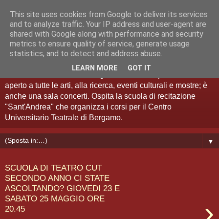
This site uses cookies from Google to deliver its services
Teatro Sant'Andrea Bergamo
and to analyze traffic. Your IP address and user-agent are
shared with Google along with performance and security
metrics to ensure quality of service, generate usage
Spazio Artistico
statistics, and to detect and address abuse.
LEARN MORE
GOT IT
Il Teatro Sant'Andrea di Bergamo è anche "spazio artistico":
aperto a tutte le arti, alla ricerca, eventi culturali e mostre; è
anche una sala concerti. Ospita la scuola di recitazione
"Sant'Andrea" che organizza i corsi per il Centro
Universitario Teatrale di Bergamo.
▼
SCUOLA DI TEATRO CUT
SECONDO ANNO CI STATE
ASCOLTANDO? GIOVEDI 23 E
SABATO 25 MAGGIO ORE
›
20.45