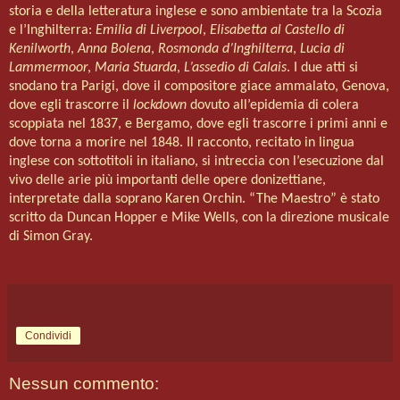
storia e della letteratura inglese e sono ambientate tra la Scozia
e l’Inghilterra:
Emilia di Liverpool
,
Elisabetta al Castello di
Kenilworth
,
Anna Bolena
,
Rosmonda d’Inghilterra
,
Lucia di
Lammermoor
,
Maria Stuarda
,
L’assedio di Calais
. I due atti si
snodano tra Parigi, dove il compositore giace ammalato, Genova,
dove egli trascorre il
lockdown
dovuto all’epidemia di colera
scoppiata nel 1837, e Bergamo, dove egli trascorre i primi anni e
dove torna a morire nel 1848. Il racconto, recitato in lingua
inglese con sottotitoli in italiano, si intreccia con l’esecuzione dal
vivo delle arie più importanti delle opere donizettiane,
interpretate dalla soprano Karen Orchin. “The Maestro” è stato
scritto da Duncan Hopper e Mike Wells, con la direzione musicale
di Simon Gray.
Condividi
Nessun commento: