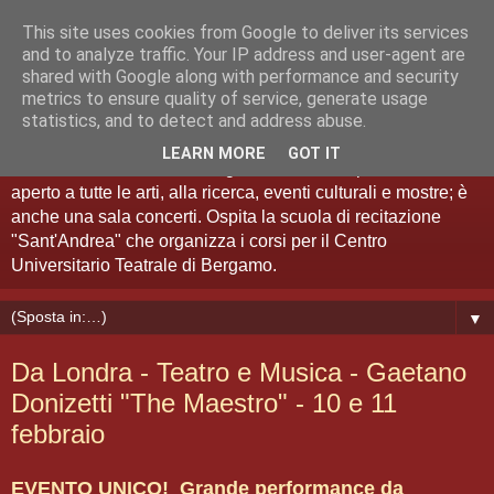
This site uses cookies from Google to deliver its services
Teatro Sant'Andrea Bergamo
and to analyze traffic. Your IP address and user-agent are
shared with Google along with performance and security
metrics to ensure quality of service, generate usage
Spazio Artistico
statistics, and to detect and address abuse.
LEARN MORE
GOT IT
Il Teatro Sant'Andrea di Bergamo è anche "spazio artistico":
aperto a tutte le arti, alla ricerca, eventi culturali e mostre; è
anche una sala concerti. Ospita la scuola di recitazione
"Sant'Andrea" che organizza i corsi per il Centro
Universitario Teatrale di Bergamo.
▼
Da Londra - Teatro e Musica - Gaetano
Donizetti "The Maestro" - 10 e 11
febbraio
EVENTO UNICO! Grande performance da