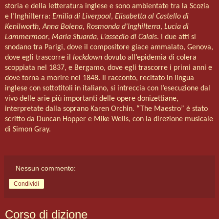
storia e della letteratura inglese e sono ambientate tra la Scozia
e l’Inghilterra:
Emilia di Liverpool
,
Elisabetta al Castello di
Kenilworth
,
Anna Bolena
,
Rosmonda d’Inghilterra
,
Lucia di
Lammermoor
,
Maria Stuarda
,
L’assedio di Calais
. I due atti si
snodano tra Parigi, dove il compositore giace ammalato, Genova,
dove egli trascorre il
lockdown
dovuto all’epidemia di colera
scoppiata nel 1837, e Bergamo, dove egli trascorre i primi anni e
dove torna a morire nel 1848. Il racconto, recitato in lingua
inglese con sottotitoli in italiano, si intreccia con l’esecuzione dal
vivo delle arie più importanti delle opere donizettiane,
interpretate dalla soprano Karen Orchin. “The Maestro” è stato
scritto da Duncan Hopper e Mike Wells, con la direzione musicale
di Simon Gray.
Nessun commento:
Condividi
Corso di dizione