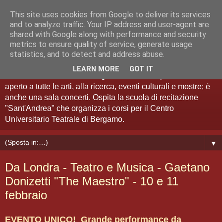
This site uses cookies from Google to deliver its services
Teatro Sant'Andrea Bergamo
and to analyze traffic. Your IP address and user-agent are
shared with Google along with performance and security
metrics to ensure quality of service, generate usage
Spazio Artistico
statistics, and to detect and address abuse.
LEARN MORE
GOT IT
Il Teatro Sant'Andrea di Bergamo è anche "spazio artistico":
aperto a tutte le arti, alla ricerca, eventi culturali e mostre; è
anche una sala concerti. Ospita la scuola di recitazione
"Sant'Andrea" che organizza i corsi per il Centro
Universitario Teatrale di Bergamo.
▼
Da Londra - Teatro e Musica - Gaetano
Donizetti "The Maestro" - 10 e 11
febbraio
EVENTO UNICO! Grande performance da