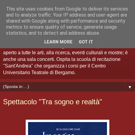
This site uses cookies from Google to deliver its services
Teatro Sant'Andrea Bergamo
and to analyze traffic. Your IP address and user-agent are
shared with Google along with performance and security
metrics to ensure quality of service, generate usage
Spazio Artistico
statistics, and to detect and address abuse.
LEARN MORE
GOT IT
Il Teatro Sant'Andrea di Bergamo è anche "spazio artistico":
aperto a tutte le arti, alla ricerca, eventi culturali e mostre; è
anche una sala concerti. Ospita la scuola di recitazione
"Sant'Andrea" che organizza i corsi per il Centro
Universitario Teatrale di Bergamo.
▼
Spettacolo "Tra sogno e realtà"