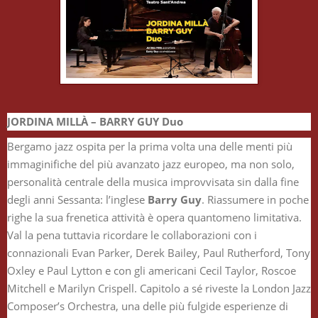
JORDINA MILLÀ – BARRY GUY Duo
Bergamo jazz ospita per la prima volta una delle menti più
immaginifiche del più avanzato jazz europeo, ma non solo,
personalità centrale della musica improvvisata sin dalla fine
degli anni Sessanta: l’inglese
Barry Guy
. Riassumere in poche
righe la sua frenetica attività è opera quantomeno limitativa.
Val la pena tuttavia ricordare le collaborazioni con i
connazionali Evan Parker, Derek Bailey, Paul Rutherford, Tony
Oxley e Paul Lytton e con gli americani Cecil Taylor, Roscoe
Mitchell e Marilyn Crispell. Capitolo a sé riveste la London Jazz
Composer’s Orchestra, una delle più fulgide esperienze di