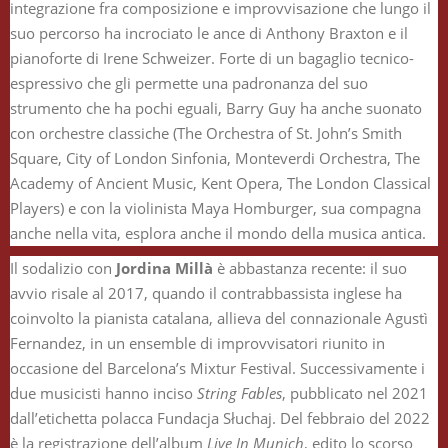
integrazione fra composizione e improvvisazione che lungo il
suo percorso ha incrociato le ance di Anthony Braxton e il
pianoforte di Irene Schweizer. Forte di un bagaglio tecnico-
espressivo che gli permette una padronanza del suo
strumento che ha pochi eguali, Barry Guy ha anche suonato
con orchestre classiche (The Orchestra of St. John’s Smith
Square, City of London Sinfonia, Monteverdi Orchestra, The
Academy of Ancient Music, Kent Opera, The London Classical
Players) e con la violinista Maya Homburger, sua compagna
anche nella vita, esplora anche il mondo della musica antica.
Il sodalizio con
Jordina Millà
è abbastanza recente: il suo
avvio risale al 2017, quando il contrabbassista inglese ha
coinvolto la pianista catalana, allieva del connazionale Agustì
Fernandez, in un ensemble di improvvisatori riunito in
occasione del Barcelona’s Mixtur Festival. Successivamente i
due musicisti hanno inciso
String Fables
, pubblicato nel 2021
dall’etichetta polacca Fundacja Słuchaj. Del febbraio del 2022
è la registrazione dell’album
Live In Munich
, edito lo scorso