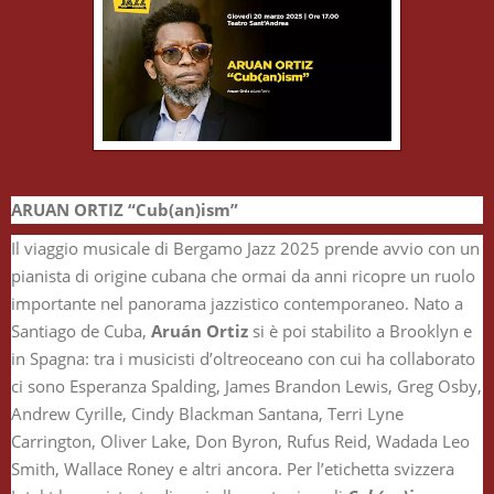
ARUAN ORTIZ “Cub(an)ism”
Il viaggio musicale di Bergamo Jazz 2025 prende avvio con un
pianista di origine cubana che ormai da anni ricopre un ruolo
importante nel panorama jazzistico contemporaneo. Nato a
Santiago de Cuba,
Aruán Ortiz
si è poi stabilito a Brooklyn e
in Spagna: tra i musicisti d’oltreoceano con cui ha collaborato
ci sono Esperanza Spalding, James Brandon Lewis, Greg Osby,
Andrew Cyrille, Cindy Blackman Santana, Terri Lyne
Carrington, Oliver Lake, Don Byron, Rufus Reid, Wadada Leo
Smith, Wallace Roney e altri ancora. Per l’etichetta svizzera