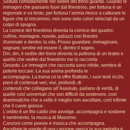
Seduta comodamente nel sedile del treno guardo. Guardo le
immagini che passano fuori dal finestrino, per fortuna è un
regionale e va lento, per fortuna l’anima riesce a catturare le
figure che si rincorrono, non sono solo colori strisciati da un
colpo di spugna.
La cornice del finestrino diventa la cornice del quadro;
colline, montagne, nuvole, palazzi con finestre
illuminate e dentro: la vita. Posso guardare, immaginare,
sognare, sentire ed essere lì, dentro il sogno.
Din, din, il sedile del treno diventa la poltrona di un teatro e
quello che vedrei dal finestrino me lo racconta
Gerardo. Le immagini che racconta sono nitide, sembra di
poterle toccare. La sua anima profonda le
accompagna. La trama ce la offre Battiato, i suoi testi ricchi,
pieni di contenuti veri, vivi, profondi; di
contenuti che collegano all’Assoluto, parlano di verità, di
quelle così universali che son difficili da sostenere, così
drammatiche che a volte è meglio non ascoltare, così infinite
che il cuore gioisce.
L’ordito é un filo caldo che avvolge, accompagna e sostiene
il sentimento, la musica di Massimo.
Canzoni come poesie e musica che accompagna.
Ascoltare le parole di una canzone senza la sua melodia é