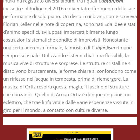
Intakt ha registrato diversi album, tra i quali
Cub(an)ism
,
inciso in solitudine nel 2016 e diventato riferimento delle sue
performance di solo piano. Un disco i cui brani, come scriveva
Florian Keller nelle note di copertina, sono nati «da idee e stati
d’animo specifici, sviluppati impercettibilmente lungo
costruzioni sistematiche condite di imprevisti. Nonostante
una certa aderenza formale, la musica di
Cub(an)ism
rimane
sempre sensuale. Utilizzando sistemi chiari ma flessibili, la
musica vive di strutture e sorprese. Le strutture cristalline si
dissolvono bruscamente, le forme chiare si confondono come
un riflesso nell’acqua in tempesta, prima di riemergere. La
musica di Ortiz respira questa magia, il fascino di strutture
che danzano». Quello di Aruán Ortiz è dunque un pianismo
eclettico, che trae linfa vitale dalle varie esperienze vissute in
giro per il mondo, a contatto con culture diverse.