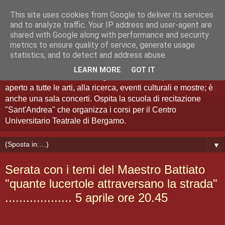
This site uses cookies from Google to deliver its services
Teatro Sant'Andrea Bergamo
and to analyze traffic. Your IP address and user-agent are
shared with Google along with performance and security
metrics to ensure quality of service, generate usage
Spazio Artistico
statistics, and to detect and address abuse.
LEARN MORE
GOT IT
Il Teatro Sant'Andrea di Bergamo è anche "spazio artistico":
aperto a tutte le arti, alla ricerca, eventi culturali e mostre; è
anche una sala concerti. Ospita la scuola di recitazione
"Sant'Andrea" che organizza i corsi per il Centro
Universitario Teatrale di Bergamo.
▼
Serata con i temi del Maestro Battiato
"quante lucertole attraversano la strada"
................... 5 aprile ore 20.45