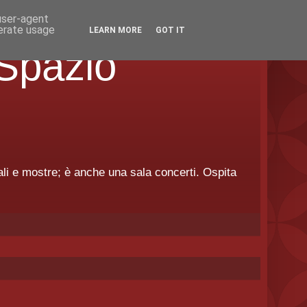
 user-agent
nerate usage
LEARN MORE
GOT IT
Spazio
urali e mostre; è anche una sala concerti. Ospita
.