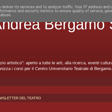
deliver its services and to analyze traffic. Your IP address and
formance and security metrics to ensure quality of service, ge
 abuse.
'Andrea Bergamo 
 artistico": aperto a tutte le arti, alla ricerca, eventi cult
nizza i corsi per il Centro Universitario Teatrale di Bergamo
NEWSLETTER DEL TEATRO