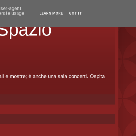
 user-agent
nerate usage
LEARN MORE
GOT IT
Spazio
urali e mostre; è anche una sala concerti. Ospita
.