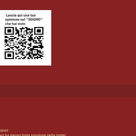
sivo!
 loro ha messo tanta passione nella parte!