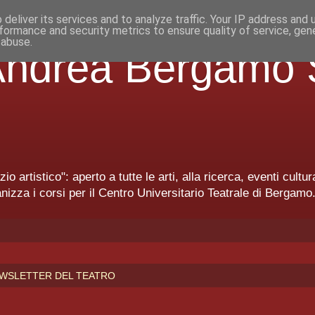
deliver its services and to analyze traffic. Your IP address and
formance and security metrics to ensure quality of service, ge
 abuse.
'Andrea Bergamo 
 artistico": aperto a tutte le arti, alla ricerca, eventi cult
nizza i corsi per il Centro Universitario Teatrale di Bergamo
NEWSLETTER DEL TEATRO