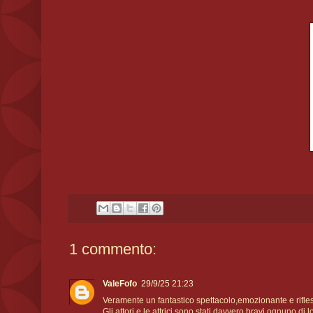
1 commento:
ValeFofo
29/9/25 21:23
Veramente un fantastico spettacolo,emozionante e rifles
Gli attori e le attrici sono stati davvero bravi,ognuno di