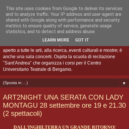
This site uses cookies from Google to deliver its services
Teatro Sant'Andrea Bergamo
and to analyze traffic. Your IP address and user-agent are
shared with Google along with performance and security
metrics to ensure quality of service, generate usage
Spazio Artistico
statistics, and to detect and address abuse.
LEARN MORE
GOT IT
Il Teatro Sant'Andrea di Bergamo è anche "spazio artistico":
aperto a tutte le arti, alla ricerca, eventi culturali e mostre; è
anche una sala concerti. Ospita la scuola di recitazione
"Sant'Andrea" che organizza i corsi per il Centro
Universitario Teatrale di Bergamo.
▼
ART2NIGHT UNA SERATA CON LADY
MONTAGU 28 settembre ore 19 e 21.30
(2 spettacoli)
DALL'INGHILTERRA UN GRANDE RITORNO!