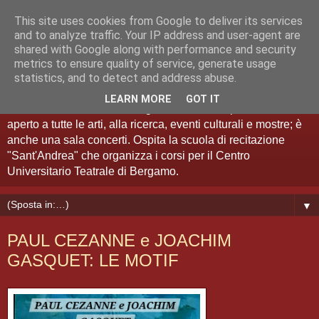
This site uses cookies from Google to deliver its services
Teatro Sant'Andrea Bergamo
and to analyze traffic. Your IP address and user-agent are
shared with Google along with performance and security
metrics to ensure quality of service, generate usage
Spazio Artistico
statistics, and to detect and address abuse.
LEARN MORE
GOT IT
Il Teatro Sant'Andrea di Bergamo è anche "spazio artistico":
aperto a tutte le arti, alla ricerca, eventi culturali e mostre; è
anche una sala concerti. Ospita la scuola di recitazione
"Sant'Andrea" che organizza i corsi per il Centro
Universitario Teatrale di Bergamo.
▼
PAUL CEZANNE e JOACHIM
GASQUET: LE MOTIF