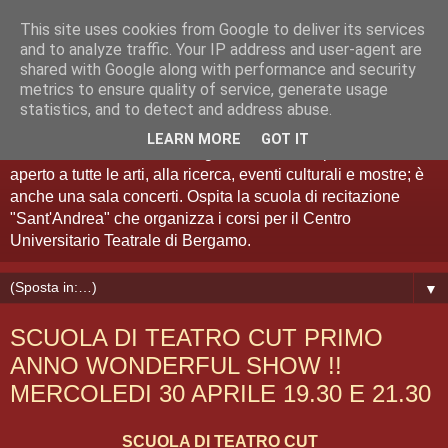
This site uses cookies from Google to deliver its services
Teatro Sant'Andrea Bergamo
and to analyze traffic. Your IP address and user-agent are
shared with Google along with performance and security
metrics to ensure quality of service, generate usage
Spazio Artistico
statistics, and to detect and address abuse.
LEARN MORE
GOT IT
Il Teatro Sant'Andrea di Bergamo è anche "spazio artistico":
aperto a tutte le arti, alla ricerca, eventi culturali e mostre; è
anche una sala concerti. Ospita la scuola di recitazione
"Sant'Andrea" che organizza i corsi per il Centro
Universitario Teatrale di Bergamo.
▼
SCUOLA DI TEATRO CUT PRIMO
ANNO WONDERFUL SHOW !!
MERCOLEDI 30 APRILE 19.30 E 21.30
SCUOLA DI TEATRO CUT